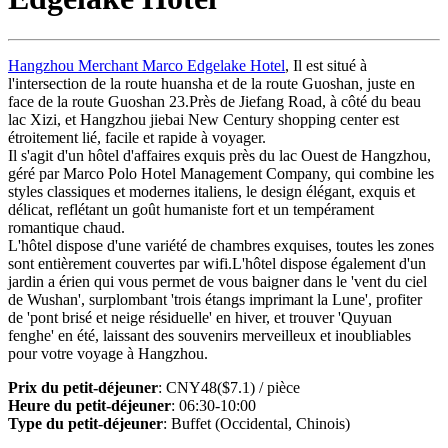
Hangzhou Merchant Marco Edgelake Hotel
, Il est situé à
l'intersection de la route huansha et de la route Guoshan, juste en
face de la route Guoshan 23.Près de Jiefang Road, à côté du beau
lac Xizi, et Hangzhou jiebai New Century shopping center est
étroitement lié, facile et rapide à voyager.
Il s'agit d'un hôtel d'affaires exquis près du lac Ouest de Hangzhou,
géré par Marco Polo Hotel Management Company, qui combine les
styles classiques et modernes italiens, le design élégant, exquis et
délicat, reflétant un goût humaniste fort et un tempérament
romantique chaud.
L'hôtel dispose d'une variété de chambres exquises, toutes les zones
sont entièrement couvertes par wifi.L'hôtel dispose également d'un
jardin a érien qui vous permet de vous baigner dans le 'vent du ciel
de Wushan', surplombant 'trois étangs imprimant la Lune', profiter
de 'pont brisé et neige résiduelle' en hiver, et trouver 'Quyuan
fenghe' en été, laissant des souvenirs merveilleux et inoubliables
pour votre voyage à Hangzhou.
Prix du petit-déjeuner
: CNY48($7.1) / pièce
Heure du petit-déjeuner
: 06:30-10:00
Type du petit-déjeuner
: Buffet (Occidental, Chinois)