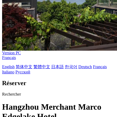
Version PC
Français
English
简体中文
繁體中文
日本語
한국어
Deutsch
Français
Italiano
Русский
Réserver
Rechercher
Hangzhou Merchant Marco
Edgelake Hotel